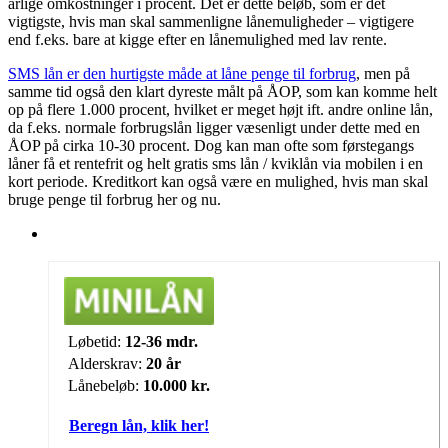
årlige omkostninger i procent. Det er dette beløb, som er det
vigtigste, hvis man skal sammenligne lånemuligheder – vigtigere
end f.eks. bare at kigge efter en lånemulighed med lav rente.
SMS lån er den hurtigste måde at låne penge til forbrug
, men på
samme tid også den klart dyreste målt på ÅOP, som kan komme helt
op på flere 1.000 procent, hvilket er meget højt ift. andre online lån,
da f.eks. normale forbrugslån ligger væsenligt under dette med en
ÅOP på cirka 10-30 procent. Dog kan man ofte som førstegangs
låner få et rentefrit og helt gratis sms lån / kviklån via mobilen i en
kort periode. Kreditkort kan også være en mulighed, hvis man skal
bruge penge til forbrug her og nu.
Løbetid:
12-36 mdr.
Alderskrav:
20 år
Lånebeløb:
10.000 kr.
Beregn lån, klik her!