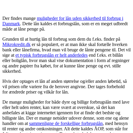
Der findes mange
muligheder for lån uden sikkerhed til forbrug i
Danmark
. Dette lån kaldes et forbrugslån, som er en meget udbredt
måde at låne penge på.
Grunden til at hurtig lån til forbrug som dem du f.eks. finder på
Mikrokredit.dk
er så populært, er at man ikke skal fortælle hverken
bank eller lånefirma, hvad man vil bruge de lånte pengene til. Det vil
sige at
et typisk forbrugslån er helt anderledes
end f.eks. et billån
eller boliglån, hvor man skal vise dokumentation i form af regninger
og andre papirer fra købet, for at kunne låne penge og evt. stille
sikkerhed.
Hvis der optages et lån af anden størrelse og/eller anden løbetid, så
vil prisen ofte variere fra de herover angivne. Der tages forbehold
for ændrede priser og vilkår for lån.
De mange muligheder for både dyre og billige forbrugslån med lave
eller helt uden renter, kan være svært at overskue, så det kan
anbefales at kigge internettet igennem for at finde det bedste og
billigste lån. Der er mange netsider udover denne, som ene og alene
handler om at
sammenligne de forskellige forbrugslån
, med hensyn
til renter og andre omkostninger. Alt dette kaldes ÅOP, som står for