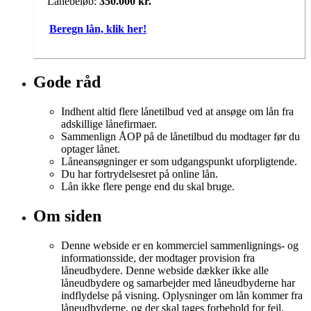
Lånebeløb:
350.000 kr.
Beregn lån, klik her!
Gode råd
Indhent altid flere lånetilbud ved at ansøge om lån fra
adskillige lånefirmaer.
Sammenlign ÅOP på de lånetilbud du modtager før du
optager lånet.
Låneansøgninger er som udgangspunkt uforpligtende.
Du har fortrydelsesret på online lån.
Lån ikke flere penge end du skal bruge.
Om siden
Denne webside er en kommerciel sammenlignings- og
informationsside, der modtager provision fra
låneudbydere. Denne webside dækker ikke alle
låneudbydere og samarbejder med låneudbyderne har
indflydelse på visning. Oplysninger om lån kommer fra
låneudbyderne, og der skal tages forbehold for fejl.